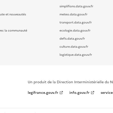
simplifions.data.gouv.fr
oute et nouveautés
meteo.data.gouv.fr
transport.data.gouv.fr
vec la communauté
ecologie.data.gouv.fr
defis.data.gouv.fr
culture.data.gouv.fr
logistique.data.gouv.fr
Un produit de la Direction Interministérielle du
legifrance.gouv.fr
info.gouv.fr
service