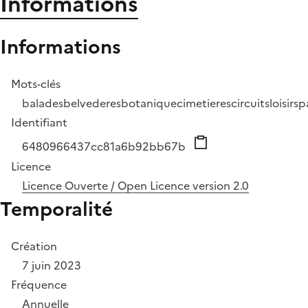
Informations
Informations
Mots-clés
balades
belvederes
botanique
cimetieres
circuits
loisirs
p
Identifiant
6480966437cc81a6b92bb67b
Licence
Licence Ouverte / Open Licence version 2.0
Temporalité
Création
7 juin 2023
Fréquence
Annuelle