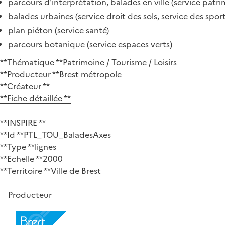
parcours d'interprétation, balades en ville (service patri
balades urbaines (service droit des sols, service des sport
plan piéton (service santé)
parcours botanique (service espaces verts)
**Thématique **Patrimoine / Tourisme / Loisirs
**Producteur **Brest métropole
**Créateur **
**Fiche détaillée **
**INSPIRE **
**Id **PTL_TOU_BaladesAxes
**Type **lignes
**Echelle **2000
**Territoire **Ville de Brest
Producteur