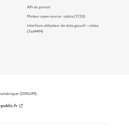
API du portail
Moteur open source : udata (17.2.0)
Interface utilisateur de data.gouv.fr : cdata
(7ad44f4)
 Numérique (DINUM).
-public.fr