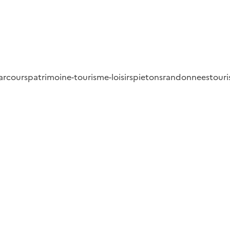
arcours
patrimoine-tourisme-loisirs
pietons
randonnees
tour