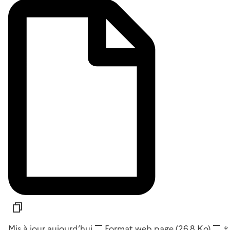
Mis à jour aujourd’hui
Format
web page
(26,8 Ko)