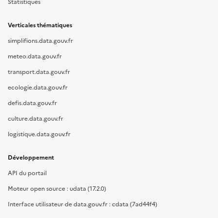
Statistiques
Verticales thématiques
simplifions.data.gouv.fr
meteo.data.gouv.fr
transport.data.gouv.fr
ecologie.data.gouv.fr
defis.data.gouv.fr
culture.data.gouv.fr
logistique.data.gouv.fr
Développement
API du portail
Moteur open source : udata (17.2.0)
Interface utilisateur de data.gouv.fr : cdata (7ad44f4)