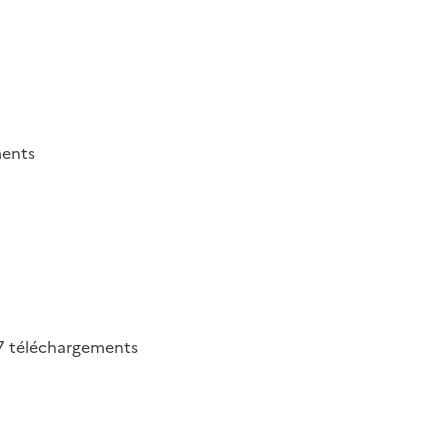
ments
7
téléchargements