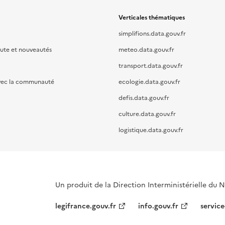
Verticales thématiques
simplifions.data.gouv.fr
oute et nouveautés
meteo.data.gouv.fr
transport.data.gouv.fr
vec la communauté
ecologie.data.gouv.fr
defis.data.gouv.fr
culture.data.gouv.fr
logistique.data.gouv.fr
Un produit de la Direction Interministérielle du
legifrance.gouv.fr
info.gouv.fr
service