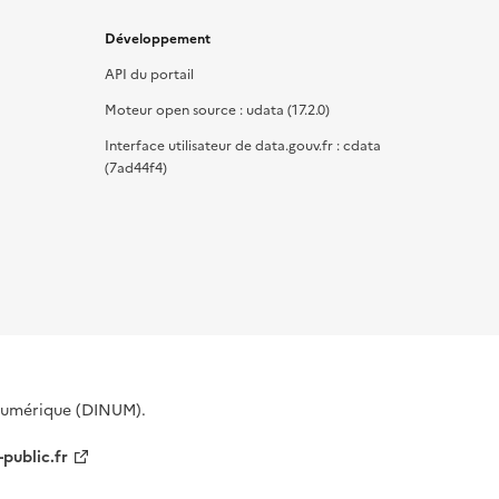
Développement
API du portail
Moteur open source : udata (17.2.0)
Interface utilisateur de data.gouv.fr : cdata
(7ad44f4)
 Numérique (DINUM).
-public.fr