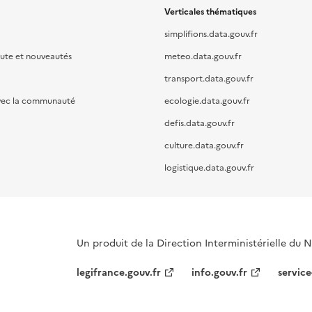
Verticales thématiques
simplifions.data.gouv.fr
oute et nouveautés
meteo.data.gouv.fr
transport.data.gouv.fr
vec la communauté
ecologie.data.gouv.fr
defis.data.gouv.fr
culture.data.gouv.fr
logistique.data.gouv.fr
Un produit de la Direction Interministérielle du
legifrance.gouv.fr
info.gouv.fr
service