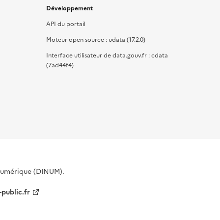
Développement
API du portail
Moteur open source : udata (17.2.0)
Interface utilisateur de data.gouv.fr : cdata
(7ad44f4)
 Numérique (DINUM).
-public.fr