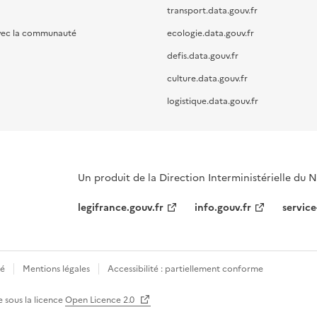
transport.data.gouv.fr
vec la communauté
ecologie.data.gouv.fr
defis.data.gouv.fr
culture.data.gouv.fr
logistique.data.gouv.fr
Un produit de la Direction Interministérielle du
legifrance.gouv.fr
info.gouv.fr
service
té
Mentions légales
Accessibilité : partiellement conforme
e sous la licence
Open Licence 2.0