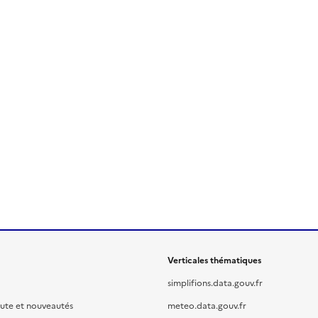
Verticales thématiques
simplifions.data.gouv.fr
oute et nouveautés
meteo.data.gouv.fr