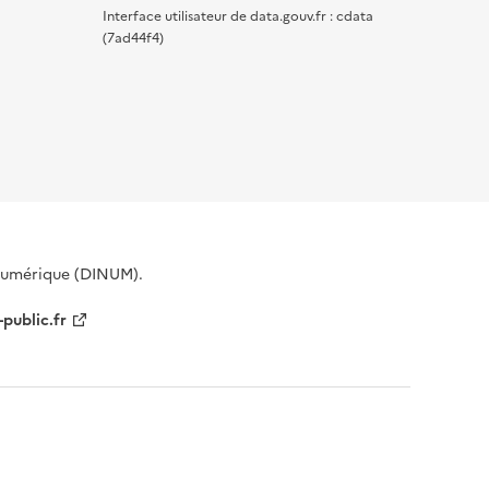
Interface utilisateur de data.gouv.fr : cdata
(7ad44f4)
 Numérique (DINUM).
-public.fr