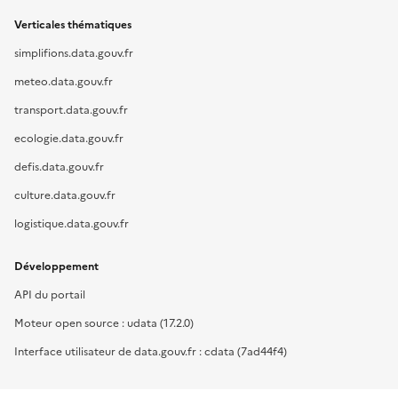
Verticales thématiques
simplifions.data.gouv.fr
meteo.data.gouv.fr
transport.data.gouv.fr
ecologie.data.gouv.fr
defis.data.gouv.fr
culture.data.gouv.fr
logistique.data.gouv.fr
Développement
API du portail
Moteur open source : udata (17.2.0)
Interface utilisateur de data.gouv.fr : cdata (7ad44f4)