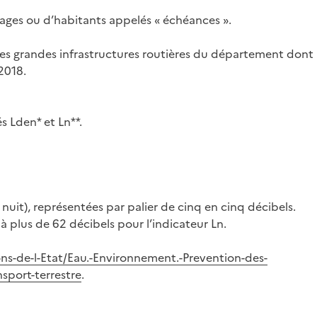
assages ou d’habitants appelés « échéances ».
 des grandes infrastructures routières du département dont
2018.
s Lden* et Ln**.
 nuit), représentées par palier de cinq en cinq décibels.
à plus de 62 décibels pour l’indicateur Ln.
ons-de-l-Etat/Eau.-Environnement.-Prevention-des-
nsport-terrestre
.