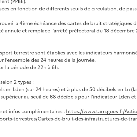
ent (PPBE).
lisées en fonction de différents seuils de circulation, de p
approuvé la 4ème échéance des cartes de bruit stratégiques
rêté annule et remplace l’arrêté préfectoral du 18 décembre 
sport terrestre sont établies avec les indicateurs harmonisé
r l’ensemble des 24 heures de la journée.
r la période de 22h à 6h.
elon 2 types :
s en Lden (sur 24 heures) et à plus de 50 décibels en Ln (la
supérieur au seuil de 68 décibels pour l’indicateur Lden et 
e et infos complémentaires :
https://www.tarn.gouv.fr/Acti
orts-terrestres/Cartes-de-bruit-des-infrastructures-de-tra