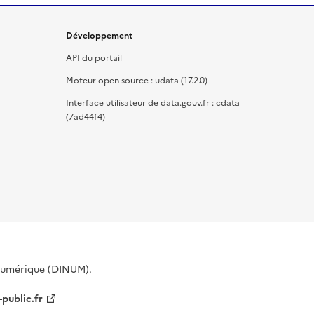
Développement
API du portail
Moteur open source : udata (17.2.0)
Interface utilisateur de data.gouv.fr : cdata
(7ad44f4)
 Numérique (DINUM).
-public.fr