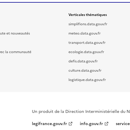
Verticales thématiques
simplifions.data.gouv.fr
oute et nouveautés
meteo.data.gouv.fr
transport.data.gouv.fr
vec la communauté
ecologie.data.gouv.fr
defis.data.gouv.fr
culture.data.gouv.fr
logistique.data.gouv.fr
Un produit de la Direction Interministérielle du
legifrance.gouv.fr
info.gouv.fr
service