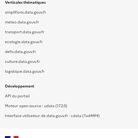
Verticales thématiques
simplifions.data.gouv.fr
meteo.data.gouv.fr
transport.data.gouv.fr
ecologie.data.gouv.fr
defis.data.gouv.fr
culture.data.gouv.fr
logistique.data.gouv.fr
Développement
API du portail
Moteur open source : udata (17.2.0)
Interface utilisateur de data.gouv.fr : cdata (7ad44f4)