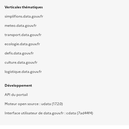
Verticales thématiques
simplifions.data.gouv.fr
meteo.data.gouv.fr
transport.data.gouv.fr
ecologie.data.gouv.fr
defis.data.gouv.fr
culture.data.gouv.fr
logistique.data.gouv.fr
Développement
API du portail
Moteur open source : udata (17.2.0)
Interface utilisateur de data.gouv.fr : cdata (7ad44f4)