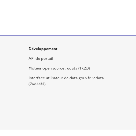
Développement
API du portail
Moteur open source : udata (17.2.0)
Interface utilisateur de data.gouv.fr : cdata
(7ad44f4)