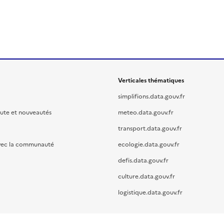
Verticales thématiques
simplifions.data.gouv.fr
oute et nouveautés
meteo.data.gouv.fr
transport.data.gouv.fr
vec la communauté
ecologie.data.gouv.fr
defis.data.gouv.fr
culture.data.gouv.fr
logistique.data.gouv.fr