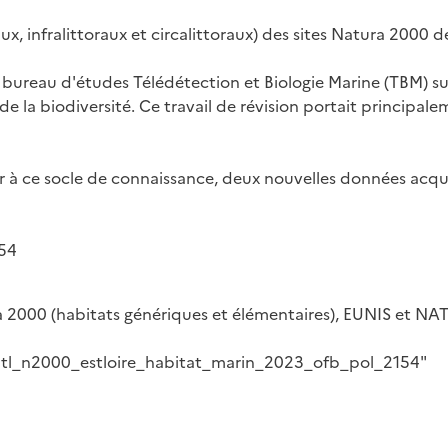
x, infralittoraux et circalittoraux) des sites Natura 2000 de
e bureau d'études Télédétection et Biologie Marine (TBM) s
de la biodiversité. Ce travail de révision portait principal
r à ce socle de connaissance, deux nouvelles données acquise
154
ura 2000 (habitats génériques et élémentaires), EUNIS et N
atl_n2000_estloire_habitat_marin_2023_ofb_pol_2154"