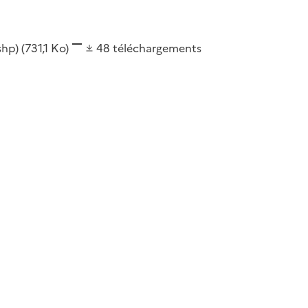
(shp)
(731,1 Ko)
48
téléchargements