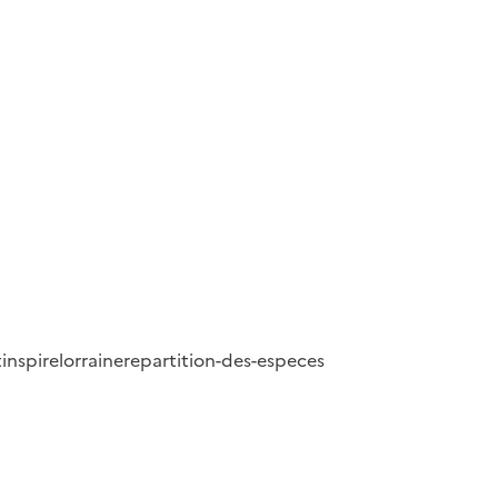
t
inspire
lorraine
repartition-des-especes