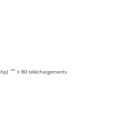
(shp)
80
téléchargements