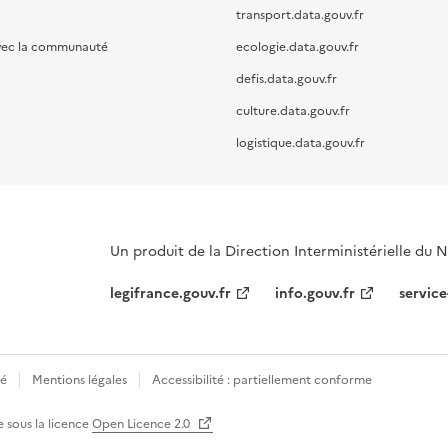
transport.data.gouv.fr
vec la communauté
ecologie.data.gouv.fr
defis.data.gouv.fr
culture.data.gouv.fr
logistique.data.gouv.fr
Un produit de la Direction Interministérielle du
legifrance.gouv.fr
info.gouv.fr
service
té
Mentions légales
Accessibilité : partiellement conforme
e sous la licence
Open Licence 2.0