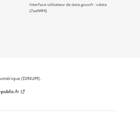
Interface utilisateur de data.gouv.fr : cdata
(7ad44f4)
 Numérique (DINUM).
-public.fr