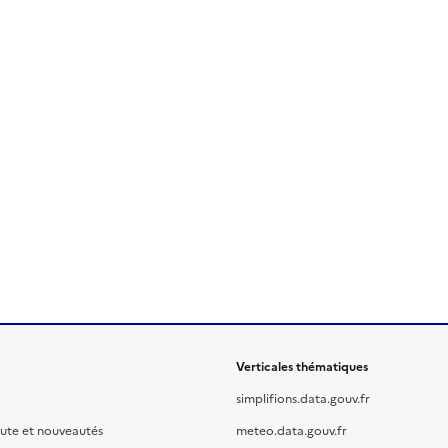
Verticales thématiques
simplifions.data.gouv.fr
oute et nouveautés
meteo.data.gouv.fr