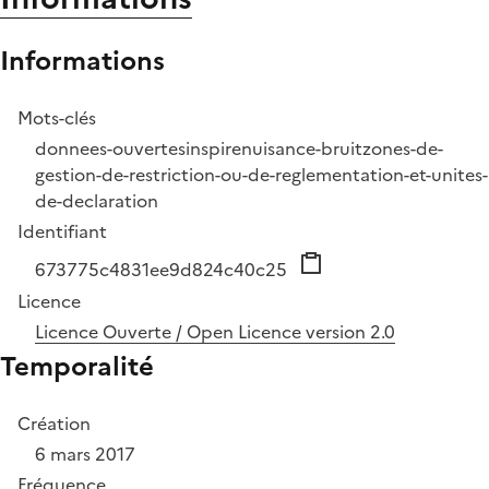
Informations
Mots-clés
donnees-ouvertes
inspire
nuisance-bruit
zones-de-
gestion-de-restriction-ou-de-reglementation-et-unites-
de-declaration
Identifiant
673775c4831ee9d824c40c25
Licence
Licence Ouverte / Open Licence version 2.0
Temporalité
Création
6 mars 2017
Fréquence