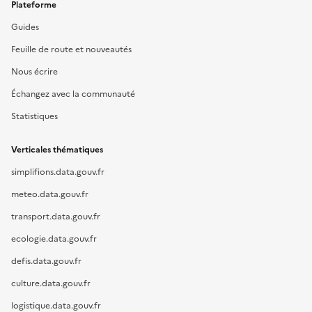
Plateforme
Guides
Feuille de route et nouveautés
Nous écrire
Échangez avec la communauté
Statistiques
Verticales thématiques
simplifions.data.gouv.fr
meteo.data.gouv.fr
transport.data.gouv.fr
ecologie.data.gouv.fr
defis.data.gouv.fr
culture.data.gouv.fr
logistique.data.gouv.fr