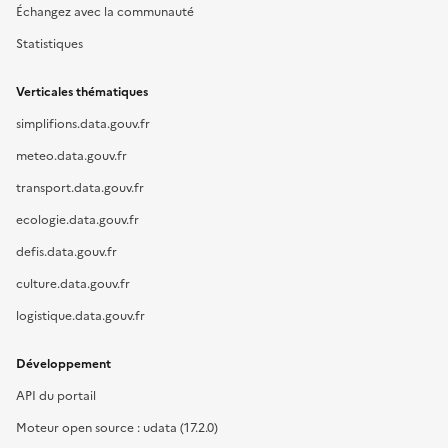
Échangez avec la communauté
Statistiques
Verticales thématiques
simplifions.data.gouv.fr
meteo.data.gouv.fr
transport.data.gouv.fr
ecologie.data.gouv.fr
defis.data.gouv.fr
culture.data.gouv.fr
logistique.data.gouv.fr
Développement
API du portail
Moteur open source : udata (17.2.0)