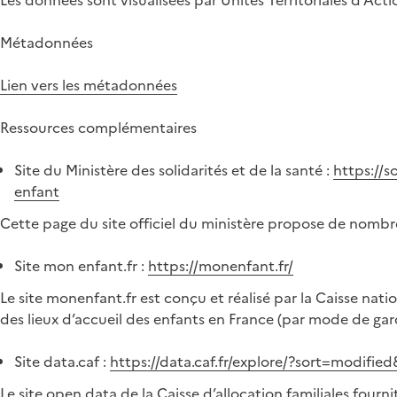
Les données sont visualisées par Unités Territoriales d’Ac
Métadonnées
Lien vers les métadonnées
Ressources complémentaires
Site du Ministère des solidarités et de la santé :
https://s
enfant
Cette page du site officiel du ministère propose de nombre
Site mon enfant.fr :
https://monenfant.fr/
Le site monenfant.fr est conçu et réalisé par la Caisse nat
des lieux d’accueil des enfants en France (par mode de gard
Site data.caf :
https://data.caf.fr/explore/?sort=modifi
Le site open data de la Caisse d’allocation familiales four