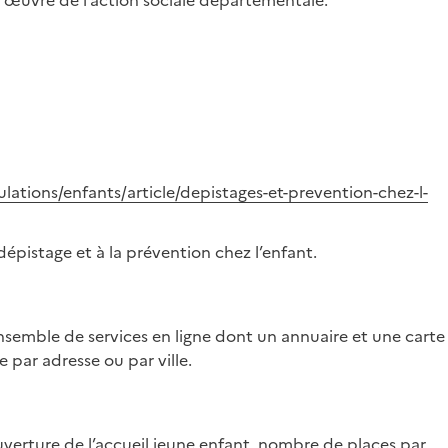
n œuvre de l’action sociale départementale.
lations/enfants/article/depistages-et-prevention-chez-l-
épistage et à la prévention chez l’enfant.
ensemble de services en ligne dont un annuaire et une carte
 par adresse ou par ville.
ouverture de l’accueil jeune enfant, nombre de places par