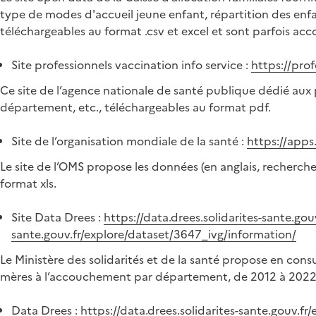
type de modes d'accueil jeune enfant, répartition des enf
téléchargeables au format .csv et excel et sont parfois ac
Site professionnels vaccination info service :
https://pro
Ce site de l’agence nationale de santé publique dédié aux 
département, etc., téléchargeables au format pdf.
Site de l’organisation mondiale de la santé :
https://app
Le site de l’OMS propose les données (en anglais, recherch
format xls.
Site Data Drees :
https://data.drees.solidarites-sante.go
sante.gouv.fr/explore/dataset/3647_ivg/information/
Le Ministère des solidarités et de la santé propose en consu
mères à l’accouchement par département, de 2012 à 2022
Data Drees :
https://data.drees.solidarites-sante.gouv.f