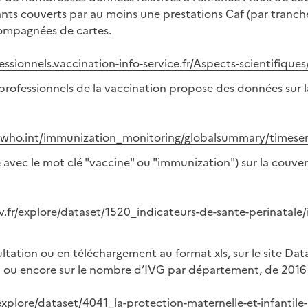
ants couverts par au moins une prestations Caf (par tranc
compagnées de cartes.
fessionnels.vaccination-info-service.fr/Aspects-scientifiq
professionnels de la vaccination propose des données sur la
s.who.int/immunization_monitoring/globalsummary/timese
e avec le mot clé "vaccine" ou "immunization") sur la couve
uv.fr/explore/dataset/1520_indicateurs-de-sante-perinatale
ltation ou en téléchargement au format xls, sur le site Data
 ou encore sur le nombre d’IVG par département, de 2016
r/explore/dataset/4041_la-protection-maternelle-et-infantil