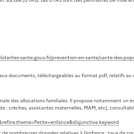
tion Sociale (UTAS). Les UTAS sont des périmètres de mise e
olidarites-sante.gouv.fr/prevention-en-sante/sante-des-popu
ux documents, téléchargeables au format pdf, relatifs au d
ionale des allocations familiales. Il propose notamment un 
e : crèches, assistantes maternelles, MAM, etc), consultable
ed&refine.theme=Petite+enfance&disjunctive.keyword
nit de nombreuses données relatives à l’enfance : taux de c