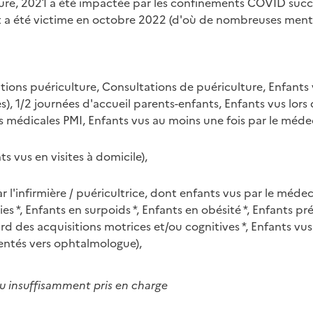
ure, 2021 a été impactée par les confinements COVID success
 a été victime en octobre 2022 (d'où de nombreuses ment
ions puériculture, Consultations de puériculture, Enfants vu
, 1/2 journées d'accueil parents-enfants, Enfants vus lors 
s médicales PMI, Enfants vus au moins une fois par le médec
ts vus en visites à domicile),
 l'infirmière / puéricultrice, dont enfants vus par le médec
ies *, Enfants en surpoids *, Enfants en obésité *, Enfants 
 des acquisitions motrices et/ou cognitives *, Enfants vus
ientés vers ophtalmologue),
 ou insuffisamment pris en charge