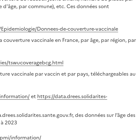
he d'âge, par commune), etc. Ces données sont
ues/Epidemiologie/Donnees-de-couverture-vaccinale
 couverture vaccinale en France, par âge, par région, par
ries/tswucoveragebcg.html
rture vaccinale par vaccin et par pays, téléchargeables au
/information/
et
https://data.drees.solidarites-
.drees.solidarites.sante.gouv.fr, des données sur l’âge des
 à 2023
e-pmi/information/