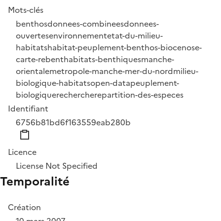
Mots-clés
benthos
donnees-combinees
donnees-
ouvertes
environnement
etat-du-milieu-
habitats
habitat-peuplement-benthos-biocenose-
carte-rebent
habitats-benthiques
manche-
orientale
metropole-manche-mer-du-nord
milieu-
biologique-habitats
open-data
peuplement-
biologique
recherche
repartition-des-especes
Identifiant
6756b81bd6f163559eab280b
Licence
License Not Specified
Temporalité
Création