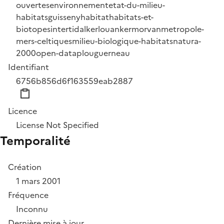
ouvertes
environnement
etat-du-milieu-
habitats
guisseny
habitat
habitats-et-
biotopes
intertidal
kerlouan
kermorvan
metropole-
mers-celtiques
milieu-biologique-habitats
natura-
2000
open-data
plouguerneau
Identifiant
6756b856d6f163559eab2887
Licence
License Not Specified
Temporalité
Création
1 mars 2001
Fréquence
Inconnu
Dernière mise à jour