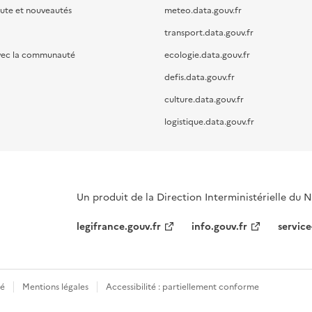
oute et nouveautés
meteo.data.gouv.fr
transport.data.gouv.fr
vec la communauté
ecologie.data.gouv.fr
defis.data.gouv.fr
culture.data.gouv.fr
logistique.data.gouv.fr
Un produit de la Direction Interministérielle du
legifrance.gouv.fr
info.gouv.fr
service
té
Mentions légales
Accessibilité : partiellement conforme