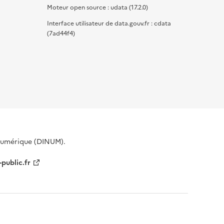
Moteur open source : udata (17.2.0)
Interface utilisateur de data.gouv.fr : cdata
(7ad44f4)
 Numérique (DINUM).
-public.fr