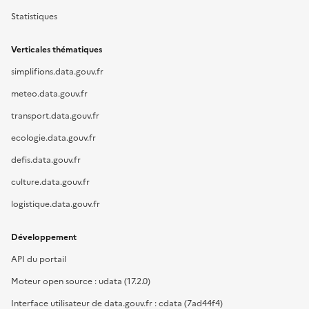
Statistiques
Verticales thématiques
simplifions.data.gouv.fr
meteo.data.gouv.fr
transport.data.gouv.fr
ecologie.data.gouv.fr
defis.data.gouv.fr
culture.data.gouv.fr
logistique.data.gouv.fr
Développement
API du portail
Moteur open source : udata (17.2.0)
Interface utilisateur de data.gouv.fr : cdata (7ad44f4)