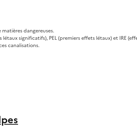
e matières dangereuses.
létaux significatifs), PEL (premiers effets létaux) et IRE (eff
es canalisations.
lpes