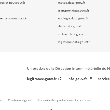
oute et nouveautés
meteo.data.gouv.fr
transport.data.gouv.fr
vec la communauté
ecologie.data.gouv.fr
defis.data.gouv.fr
culture.data.gouv.fr
logistique.data.gouv.fr
Un produit de la Direction Interministérielle du
legifrance.gouv.fr
info.gouv.fr
service
té
Mentions légales
Accessibilité : partiellement conforme