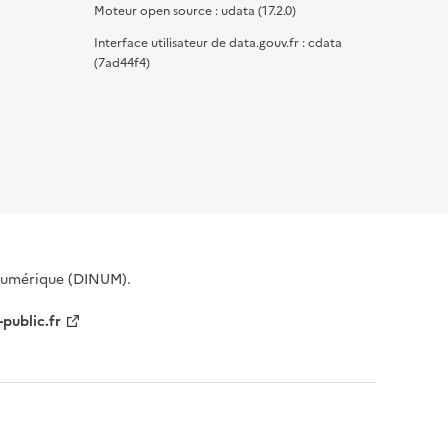
Moteur open source : udata (17.2.0)
Interface utilisateur de data.gouv.fr : cdata
(7ad44f4)
 Numérique (DINUM).
-public.fr