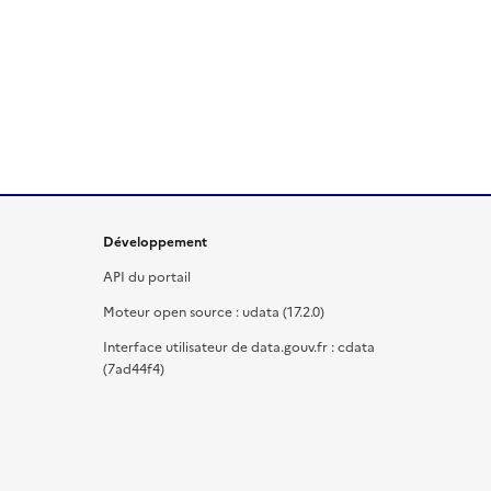
Développement
API du portail
Moteur open source : udata (17.2.0)
Interface utilisateur de data.gouv.fr : cdata
(7ad44f4)