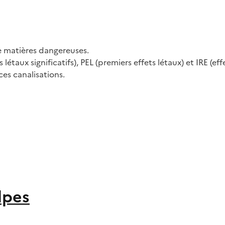
e matières dangereuses.
létaux significatifs), PEL (premiers effets létaux) et IRE (eff
es canalisations.
lpes