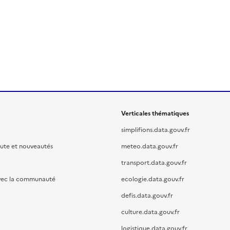
Verticales thématiques
simplifions.data.gouv.fr
oute et nouveautés
meteo.data.gouv.fr
transport.data.gouv.fr
vec la communauté
ecologie.data.gouv.fr
defis.data.gouv.fr
culture.data.gouv.fr
logistique.data.gouv.fr