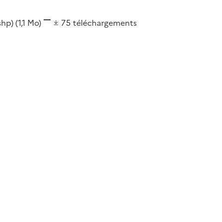
(shp)
(1,1 Mo)
75
téléchargements