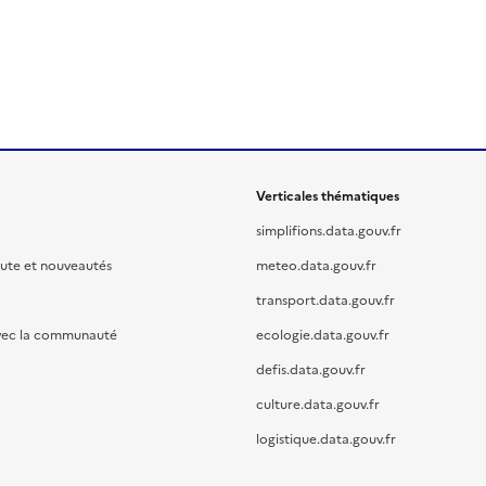
Verticales thématiques
simplifions.data.gouv.fr
oute et nouveautés
meteo.data.gouv.fr
transport.data.gouv.fr
vec la communauté
ecologie.data.gouv.fr
defis.data.gouv.fr
culture.data.gouv.fr
logistique.data.gouv.fr