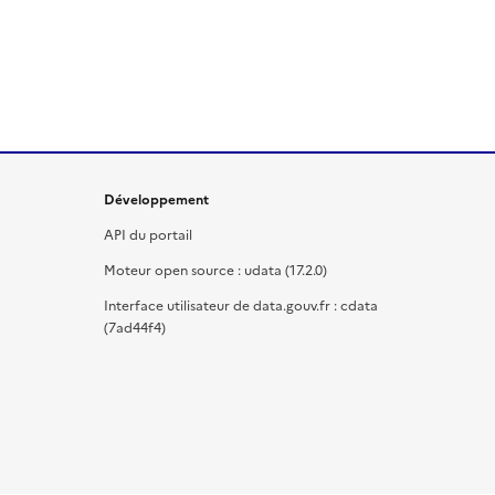
Développement
API du portail
Moteur open source : udata (17.2.0)
Interface utilisateur de data.gouv.fr : cdata
(7ad44f4)