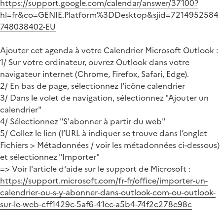
https://support.google.com/calendar/answer/37100?
hl=fr&co=GENIE.Platform%3DDesktop&sjid=7214952584
748038402-EU
Ajouter cet agenda à votre Calendrier Microsoft Outlook :
1/ Sur votre ordinateur, ouvrez Outlook dans votre
navigateur internet (Chrome, Firefox, Safari, Edge).
2/ En bas de page, sélectionnez l'icône calendrier
3/ Dans le volet de navigation, sélectionnez "Ajouter un
calendrier"
4/ Sélectionnez "S'abonner à partir du web"
5/ Collez le lien (l’URL à indiquer se trouve dans l’onglet
Fichiers > Métadonnées / voir les métadonnées ci-dessous)
et sélectionnez "Importer"
=> Voir l'article d'aide sur le support de Microsoft :
https://support.microsoft.com/fr-fr/office/importer-un-
calendrier-ou-s-y-abonner-dans-outlook-com-ou-outlook-
sur-le-web-cff1429c-5af6-41ec-a5b4-74f2c278e98c