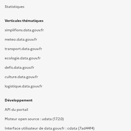
Statistiques
Verticales thématiques
simplifions.data.gouv.fr
meteo.data.gouv.fr
transport.data.gouv.fr
ecologie.data.gouv.fr
defis.data.gouv.fr
culture.data.gouv.fr
logistique.data.gouv.fr
Développement
API du portail
Moteur open source : udata (17.2.0)
Interface utilisateur de data.gouv.fr : cdata (7ad44f4)