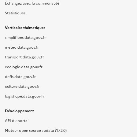
Échangez avec la communauté
Statistiques
Verticales thématiques
simplifions.data.gouv.fr
meteo.data.gouv.fr
transport.data.gouv.fr
ecologie.data.gouv.fr
defis.data.gouv.fr
culture.data.gouv.fr
logistique.data.gouv.fr
Développement
API du portail
Moteur open source : udata (17.2.0)