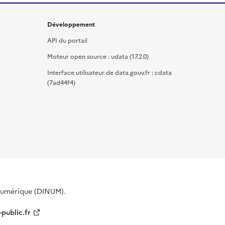
Développement
API du portail
Moteur open source : udata (17.2.0)
Interface utilisateur de data.gouv.fr : cdata
(7ad44f4)
 Numérique (DINUM).
-public.fr