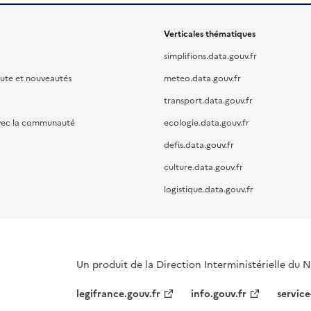
Verticales thématiques
simplifions.data.gouv.fr
oute et nouveautés
meteo.data.gouv.fr
transport.data.gouv.fr
vec la communauté
ecologie.data.gouv.fr
defis.data.gouv.fr
culture.data.gouv.fr
logistique.data.gouv.fr
Un produit de la Direction Interministérielle du
legifrance.gouv.fr
info.gouv.fr
service