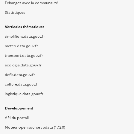
Échangez avec la communauté
Statistiques
Verticales thématiques
simplifions.data.gouv.fr
meteo.data.gouv.fr
transport.data.gouv.fr
ecologie.data.gouv.fr
defis.data.gouv.fr
culture.data.gouv.fr
logistique.data.gouv.fr
Développement
API du portail
Moteur open source : udata (17.2.0)