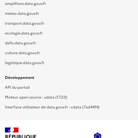
simplifions.data.gouv.fr
meteo.data.gouv.fr
transport.data.gouv.fr
ecologie.data.gouv.fr
defis.data.gouv.fr
culture.data.gouv.fr
logistique.data.gouv.fr
Développement
API du portail
Moteur open source : udata (17.2.0)
Interface utilisateur de data.gouv.fr : cdata (7ad44f4)
RÉPUBLIQUE