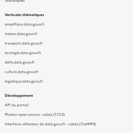
Statistiques
Verticales thématiques
simplifions.data.gouv.fr
meteo.data.gouv.fr
transport.data.gouv.fr
ecologie.data.gouv.fr
defis.data.gouv.fr
culture.data.gouv.fr
logistique.data.gouv.fr
Développement
API du portail
Moteur open source : udata (17.2.0)
Interface utilisateur de data.gouv.fr : cdata (7ad44f4)