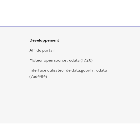
Développement
API du portail
Moteur open source : udata (17.2.0)
Interface utilisateur de data.gouv.fr : cdata
(7ad44f4)