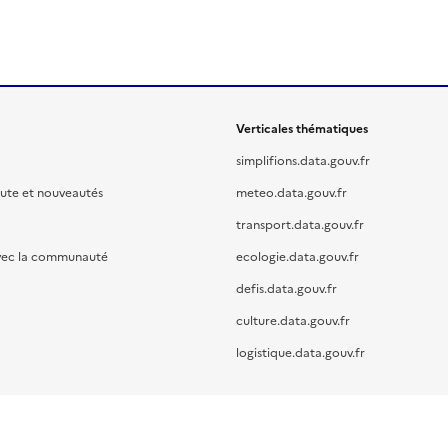
Verticales thématiques
simplifions.data.gouv.fr
oute et nouveautés
meteo.data.gouv.fr
transport.data.gouv.fr
vec la communauté
ecologie.data.gouv.fr
defis.data.gouv.fr
culture.data.gouv.fr
logistique.data.gouv.fr