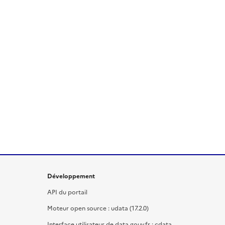
Développement
API du portail
Moteur open source : udata (17.2.0)
Interface utilisateur de data.gouv.fr : cdata