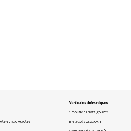
Verticales thématiques
simplifions.data.gouv.fr
oute et nouveautés
meteo.data.gouv.fr
transport.data.gouv.fr