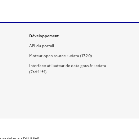
Développement
API du portail
Moteur open source : udata (17.2.0)
Interface utilisateur de data.gouv.fr : cdata
(7ad44f4)