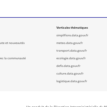
Verticales thématiques
simplifions.data.gouv.fr
oute et nouveautés
meteo.data.gouv.fr
transport.data.gouv.fr
vec la communauté
ecologie.data.gouv.fr
defis.data.gouv.fr
culture.data.gouv.fr
logistique.data.gouv.fr