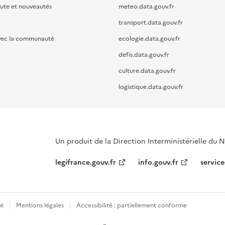
oute et nouveautés
meteo.data.gouv.fr
transport.data.gouv.fr
vec la communauté
ecologie.data.gouv.fr
defis.data.gouv.fr
culture.data.gouv.fr
logistique.data.gouv.fr
Un produit de la Direction Interministérielle du
legifrance.gouv.fr
info.gouv.fr
service
té
Mentions légales
Accessibilité : partiellement conforme