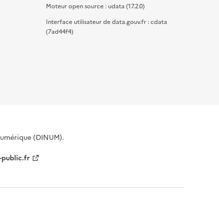
Moteur open source : udata (17.2.0)
Interface utilisateur de data.gouv.fr : cdata
(7ad44f4)
 Numérique (DINUM).
-public.fr