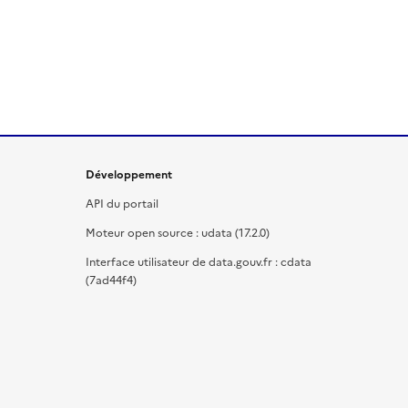
Développement
API du portail
Moteur open source : udata (17.2.0)
Interface utilisateur de data.gouv.fr : cdata
(7ad44f4)