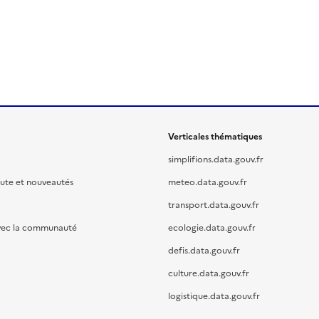
Verticales thématiques
simplifions.data.gouv.fr
oute et nouveautés
meteo.data.gouv.fr
transport.data.gouv.fr
vec la communauté
ecologie.data.gouv.fr
defis.data.gouv.fr
culture.data.gouv.fr
logistique.data.gouv.fr