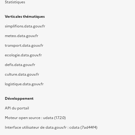
Statistiques
Verticales thématiques
simplifions.data.gouv.fr
meteo.data.gouv.fr
transport.data.gouv.fr
ecologie.data.gouv.fr
defis.data.gouv.fr
culture.data.gouv.fr
logistique.data.gouv.fr
Développement
API du portail
Moteur open source : udata (17.2.0)
Interface utilisateur de data.gouv.fr : cdata (7ad44f4)