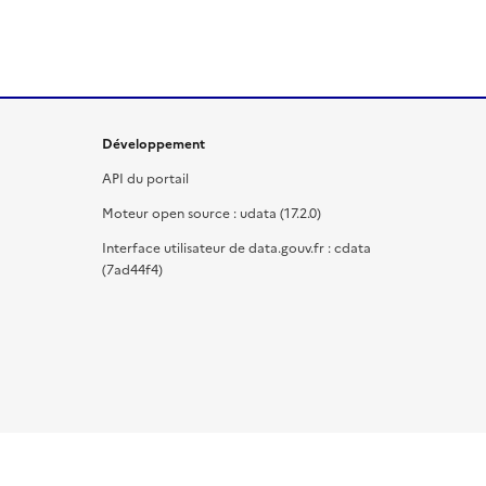
Développement
API du portail
Moteur open source : udata (17.2.0)
Interface utilisateur de data.gouv.fr : cdata
(7ad44f4)