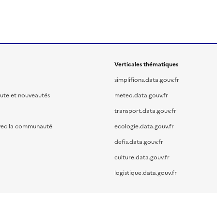
Verticales thématiques
simplifions.data.gouv.fr
oute et nouveautés
meteo.data.gouv.fr
transport.data.gouv.fr
vec la communauté
ecologie.data.gouv.fr
defis.data.gouv.fr
culture.data.gouv.fr
logistique.data.gouv.fr