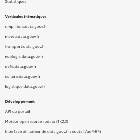
Statistiques
Verticales thématiques
simplifions.data.gouv.fr
meteo.data.gouv.fr
transport.data.gouv.fr
ecologie.data.gouv.fr
defis.data.gouv.fr
culture.data.gouv.fr
logistique.data.gouv.fr
Développement
API du portail
Moteur open source : udata (17.2.0)
Interface utilisateur de data.gouv.fr : cdata (7ad44f4)