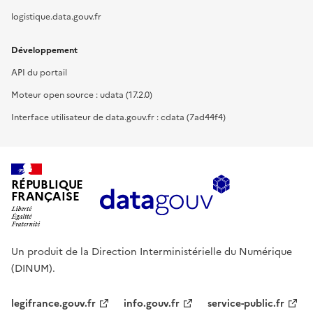
logistique.data.gouv.fr
Développement
API du portail
Moteur open source : udata (17.2.0)
Interface utilisateur de data.gouv.fr : cdata (7ad44f4)
RÉPUBLIQUE
FRANÇAISE
Un produit de la Direction Interministérielle du Numérique
(DINUM).
legifrance.gouv.fr
info.gouv.fr
service-public.fr