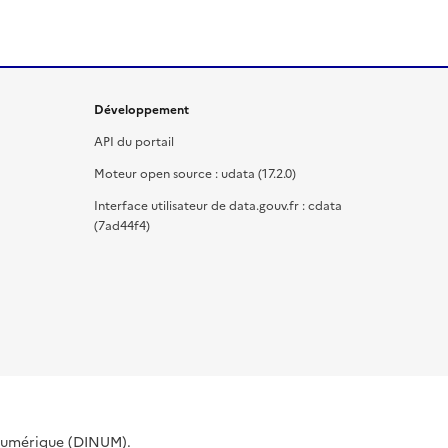
Développement
API du portail
Moteur open source : udata (17.2.0)
Interface utilisateur de data.gouv.fr : cdata
(7ad44f4)
 Numérique (DINUM).