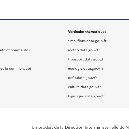
Verticales thématiques
simplifions.data.gouv.fr
oute et nouveautés
meteo.data.gouv.fr
transport.data.gouv.fr
vec la communauté
ecologie.data.gouv.fr
defis.data.gouv.fr
culture.data.gouv.fr
logistique.data.gouv.fr
Un produit de la Direction Interministérielle du