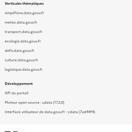
Verticales thématiques
simplifions.data.gouv.fr
meteo.data.gouv.fr
transport.data.gouv.fr
ecologie.data.gouv.fr
defis.data.gouv.fr
culture.data.gouv.fr
logistique.data.gouv.fr
Développement
API du portail
Moteur open source : udata (17.2.0)
Interface utilisateur de data.gouv.fr : cdata (7ad44f4)