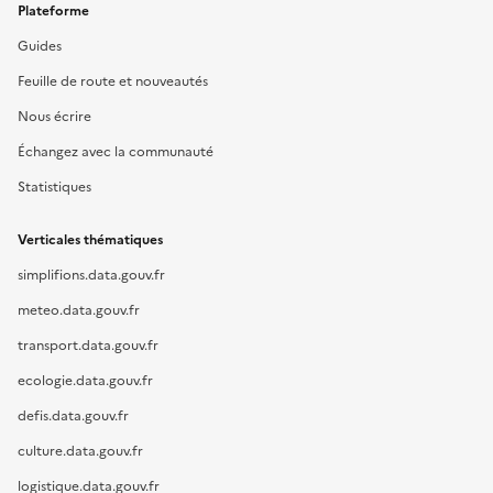
Plateforme
Guides
Feuille de route et nouveautés
Nous écrire
Échangez avec la communauté
Statistiques
Verticales thématiques
simplifions.data.gouv.fr
meteo.data.gouv.fr
transport.data.gouv.fr
ecologie.data.gouv.fr
defis.data.gouv.fr
culture.data.gouv.fr
logistique.data.gouv.fr