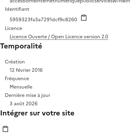
acces
borne
internet
numerique
public
services
wi-fi
wifi
Identifiant
5959323fa3a7291dcf9c8260
Licence
Licence Ouverte / Open Licence version 2.0
Temporalité
Création
12 février 2016
Fréquence
Mensuelle
Dernière mise à jour
3 août 2026
Intégrer sur votre site