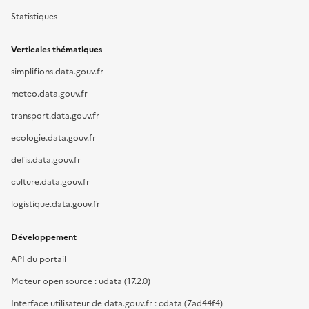
Statistiques
Verticales thématiques
simplifions.data.gouv.fr
meteo.data.gouv.fr
transport.data.gouv.fr
ecologie.data.gouv.fr
defis.data.gouv.fr
culture.data.gouv.fr
logistique.data.gouv.fr
Développement
API du portail
Moteur open source : udata (17.2.0)
Interface utilisateur de data.gouv.fr : cdata (7ad44f4)