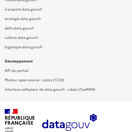
meteo.data.gouv.fr
transport.data.gouv.fr
ecologie.data.gouv.fr
defis.data.gouv.fr
culture.data.gouv.fr
logistique.data.gouv.fr
Développement
API du portail
Moteur open source : udata (17.2.0)
Interface utilisateur de data.gouv.fr : cdata (7ad44f4)
RÉPUBLIQUE
FRANÇAISE